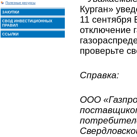
Полезные ресурсы
Курган» увед
ЗАКУПКИ
11 сентября
СВОД ИНВЕСТИЦИОННЫХ
ПРАВИЛ
отключение г
ССЫЛКИ
газораспред
проверьте с
Справка:
ООО «Газпро
поставщиком
потребителе
Свердловско