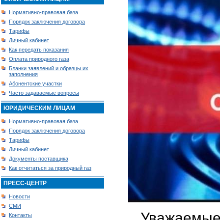
Нормативно-правовая база
Порядок заключения договора
Тарифы
Личный кабинет
Как передать показания
Оплата природного газа
Бланки заявлений и образцы их
заполнения
Абонентские участки
Часто задаваемые вопросы
ЮРИДИЧЕСКИМ ЛИЦАМ
Нормативно-правовая база
Порядок заключения договора
Тарифы
Личный кабинет
Документы поставщика
Как отчитаться за природный газ
ПРЕСС-ЦЕНТР
Новости
СМИ
Уважаемые
Контакты