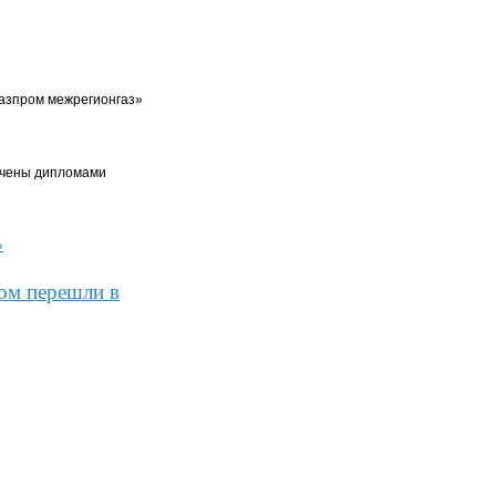
азпром межрегионгаз»
мечены дипломами
»
зом перешли в