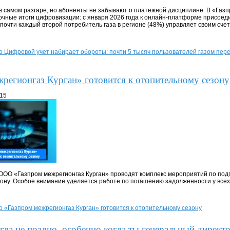
в самом разгаре, но абоненты не забывают о платежной дисциплине. В «Газп
чные итоги цифровизации: с января 2026 года к онлайн-платформе присоед
 почти каждый второй потребитель газа в регионе (48%) управляет своим сче
о Цифровой учет набирает обороты: почти 5 тысяч пользователей газом пере
регионгаз Курган» готовится к отопительному сезону
:15
ОО «Газпром межрегионгаз Курган» проводят комплекс мероприятий по под
ону. Особое внимание уделяется работе по погашению задолженности у всех
о «Газпром межрегионгаз Курган» готовится к отопительному сезону
гда не поздно, особенно когда ты генеральный директ