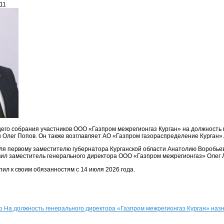
:11
го собрания участников ООО «Газпром межрегионгаз Курган» на должность 
 Олег Попов. Он также возглавляет АО «Газпром газораспределение Курган».
ля первому заместителю губернатора Курганской области Анатолию Воробьев
ил заместитель генерального директора ООО «Газпром межрегионгаз» Олег 
пил к своим обязанностям с 14 июля 2026 года.
о На должность генерального директора «Газпром межрегионгаз Курган» наз