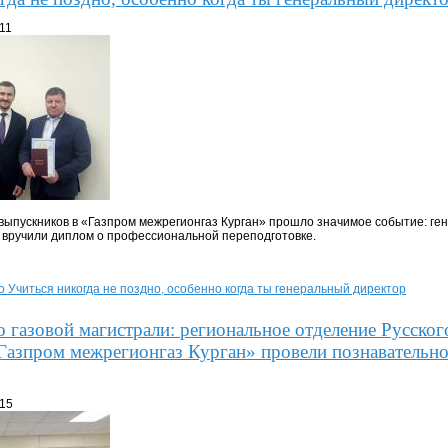
:11
выпускников в «Газпром межрегионгаз Курган» прошло значимое событие: ге
вручили диплом о профессиональной переподготовке.
о Учиться никогда не поздно, особенно когда ты генеральный директор
о газовой магистрали: региональное отделение Русског
Газпром межрегионгаз Курган» провели познавательно
:15