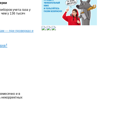
ерки
иборов учета газа у
 чем у 136 тысяч
кам — при проверках и
ния!
жемесячно и в
ь некорректных