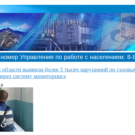
номер Управления по работе с населением: 8-8
 области выявили более 3 тысяч нарушений по газов
через систему мониторинга
19