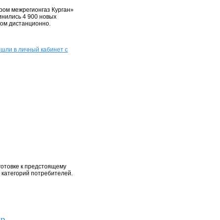
ром межрегионгаз Курган»
инились 4 900 новых
том дистанционно.
шли в личный кабинет с
готовке к предстоящему
 категорий потребителей.
ор