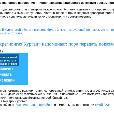
страненное нарушение — использование приборов с истекшим сроком пов
 года специалисты «Газпром межрегионгаз Курган» подвели итоги проверок пр
ли более 3 тысяч нарушений. Часть выявлена при выездных проверках более
— через систему автоматического мониторинга сроков поверки.
о В Курганской области выявили более 3 тысяч нарушений по газовым счетчи
му мониторинга
регионгаз Курган» напоминает: пора передать показа
:19
тов помнить о важном правиле: передавайте показания газовых счётчиков е
ки — даже если фактические значения не изменились. Это поможет избежат
печит точность расчётов за потреблённый газ.
я быстро и удобно:
на сайте
мойгаз.смородина.онлайн
или в мобильном приложении
«Мой ГАЗ»
;