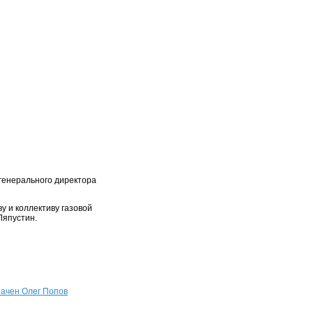
генерального директора
у и коллективу газовой
Ляпустин.
начен Олег Попов