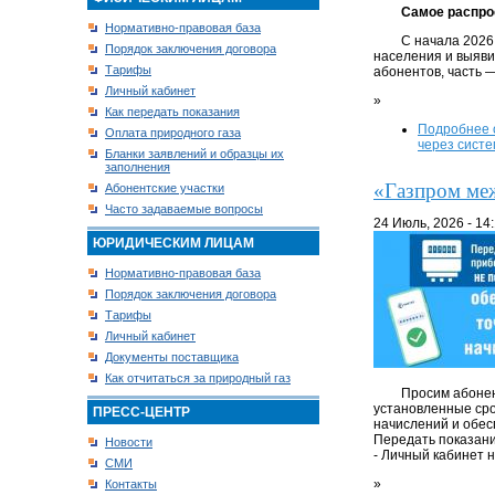
Самое распро
Нормативно-правовая база
С начала 2026
Порядок заключения договора
населения и выяви
Тарифы
абонентов, часть 
Личный кабинет
»
Как передать показания
Подробнее
Оплата природного газа
через систе
Бланки заявлений и образцы их
заполнения
«Газпром меж
Абонентские участки
Часто задаваемые вопросы
24 Июль, 2026 - 14
ЮРИДИЧЕСКИМ ЛИЦАМ
Нормативно-правовая база
Порядок заключения договора
Тарифы
Личный кабинет
Документы поставщика
Как отчитаться за природный газ
Просим абонен
установленные сро
ПРЕСС-ЦЕНТР
начислений и обес
Передать показани
Новости
- Личный кабинет 
СМИ
»
Контакты