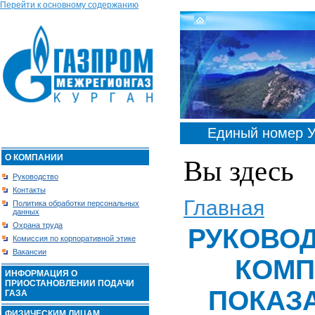
Перейти к основному содержанию
Единый номер У
О КОМПАНИИ
Вы здесь
Руководство
Контакты
Главная
Политика обработки персональных
данных
Охрана труда
РУКОВОД
Комиссия по корпоративной этике
Вакансии
КОМП
ИНФОРМАЦИЯ О
ПРИОСТАНОВЛЕНИИ ПОДАЧИ
ПОКАЗ
ГАЗА
ФИЗИЧЕСКИМ ЛИЦАМ