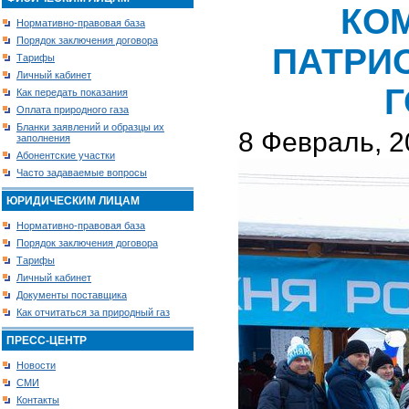
КО
Нормативно-правовая база
Порядок заключения договора
ПАТРИ
Тарифы
Личный кабинет
Г
Как передать показания
Оплата природного газа
Бланки заявлений и образцы их
8 Февраль, 2
заполнения
Абонентские участки
Часто задаваемые вопросы
ЮРИДИЧЕСКИМ ЛИЦАМ
Нормативно-правовая база
Порядок заключения договора
Тарифы
Личный кабинет
Документы поставщика
Как отчитаться за природный газ
ПРЕСС-ЦЕНТР
Новости
СМИ
Контакты